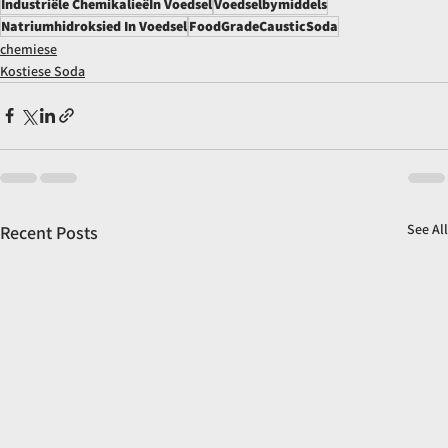
Industriële ChemikalieëIn Voedsel
Voedselbymiddels
Natriumhidroksied In Voedsel
FoodGradeCausticSoda
chemiese
Kostiese Soda
See All
Recent Posts