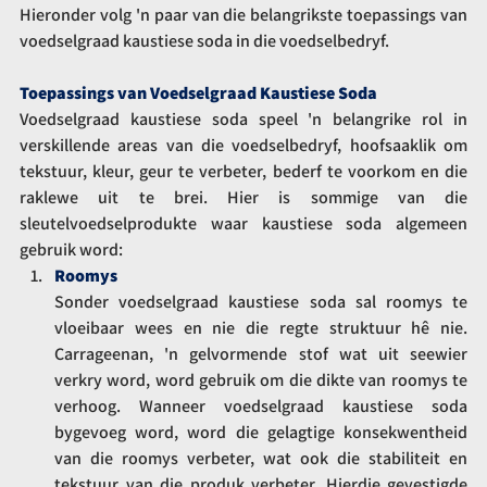
Hieronder volg 'n paar van die belangrikste toepassings van 
voedselgraad kaustiese soda in die voedselbedryf.
Toepassings van Voedselgraad Kaustiese Soda
Voedselgraad kaustiese soda speel 'n belangrike rol in 
verskillende areas van die voedselbedryf, hoofsaaklik om 
tekstuur, kleur, geur te verbeter, bederf te voorkom en die 
raklewe uit te brei. Hier is sommige van die 
sleutelvoedselprodukte waar kaustiese soda algemeen 
gebruik word:
Roomys
Sonder voedselgraad kaustiese soda sal roomys te 
vloeibaar wees en nie die regte struktuur hê nie. 
Carrageenan, 'n gelvormende stof wat uit seewier 
verkry word, word gebruik om die dikte van roomys te 
verhoog. Wanneer voedselgraad kaustiese soda 
bygevoeg word, word die gelagtige konsekwentheid 
van die roomys verbeter, wat ook die stabiliteit en 
tekstuur van die produk verbeter. Hierdie gevestigde 