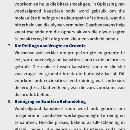
voorkom en hulle die bitter smaak gee. 'n Oplossing van 
voedselgraad kaustiese soda word gebruik om die 
molekulêre bindings van oleuropein af te breek, wat die 
bitterheid van die olywe verminder. Daarbenewens help 
kaustiese soda om die oppervlak van die olywe sagter 
te maak terwyl dit die groen kleur en varsheid behou.
Die Pellings van Vrugte en Groente
Vir mense wat verkies om pre-pel vrugte en groente te 
eet, word voedselgraad kaustiese soda in die pelproses 
gebruik. Die reaksie tussen kaustiese soda en die skil 
van vrugte en groente breek die buitenste lae af. Dit 
voorkom ook enzimatiese verbruining, wat andersins 
die vrugte sal laat verkleur, wat die vars voorkoms van 
die produk behou.
Reiniging en Sanitêre Behandeling
Voedselgraad kaustiese soda word ook gebruik om 
masjinerie in voedselverwerkingsaanlegte te reinig en 
te saniteer. Hierdie proses, bekend as CIP (Cleaning in 
Place), behels die gebruik van kaustiese soda om 