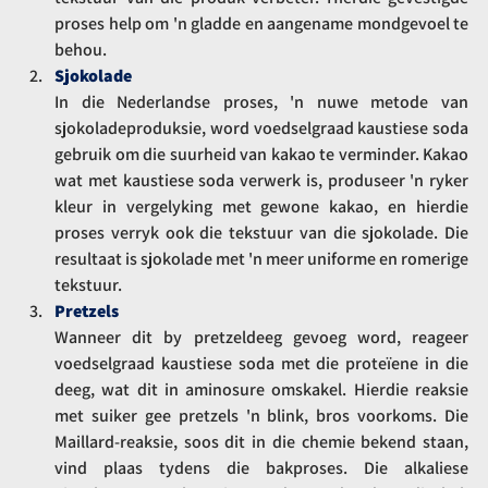
proses help om 'n gladde en aangename mondgevoel te 
behou.
Sjokolade
In die Nederlandse proses, 'n nuwe metode van 
sjokoladeproduksie, word voedselgraad kaustiese soda 
gebruik om die suurheid van kakao te verminder. Kakao 
wat met kaustiese soda verwerk is, produseer 'n ryker 
kleur in vergelyking met gewone kakao, en hierdie 
proses verryk ook die tekstuur van die sjokolade. Die 
resultaat is sjokolade met 'n meer uniforme en romerige 
tekstuur.
Pretzels
Wanneer dit by pretzeldeeg gevoeg word, reageer 
voedselgraad kaustiese soda met die proteïene in die 
deeg, wat dit in aminosure omskakel. Hierdie reaksie 
met suiker gee pretzels 'n blink, bros voorkoms. Die 
Maillard-reaksie, soos dit in die chemie bekend staan, 
vind plaas tydens die bakproses. Die alkaliese 