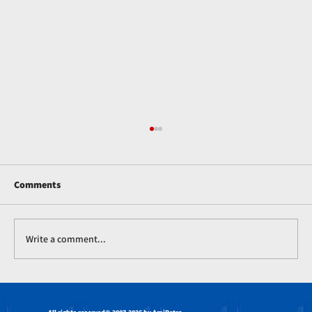
Comments
Write a comment...
Soda-kaustiek Vlokkies en Hul Rol in die
Landbou