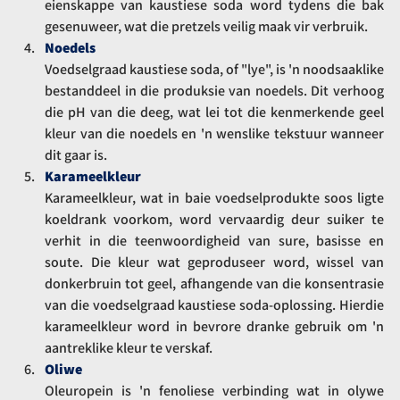
eienskappe van kaustiese soda word tydens die bak 
gesenuweer, wat die pretzels veilig maak vir verbruik.
Noedels
Voedselgraad kaustiese soda, of "lye", is 'n noodsaaklike 
bestanddeel in die produksie van noedels. Dit verhoog 
die pH van die deeg, wat lei tot die kenmerkende geel 
kleur van die noedels en 'n wenslike tekstuur wanneer 
dit gaar is.
Karameelkleur
Karameelkleur, wat in baie voedselprodukte soos ligte 
koeldrank voorkom, word vervaardig deur suiker te 
verhit in die teenwoordigheid van sure, basisse en 
soute. Die kleur wat geproduseer word, wissel van 
donkerbruin tot geel, afhangende van die konsentrasie 
van die voedselgraad kaustiese soda-oplossing. Hierdie 
karameelkleur word in bevrore dranke gebruik om 'n 
aantreklike kleur te verskaf.
Oliwe
Oleuropein is 'n fenoliese verbinding wat in olywe 