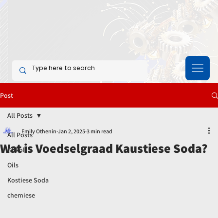
Post
All Posts
Emily Othenin
Jan 2, 2025
3 min read
All Posts
Wat is Voedselgraad Kaustiese Soda?
Glikol
Oils
Kostiese Soda
chemiese