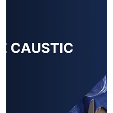
Emily Othenin
Jan 8, 2025
3 min read
chemiese
Die Rol van Kaustiese Soda
(Natriumhidroksied) in die
Aluminiumbedryf