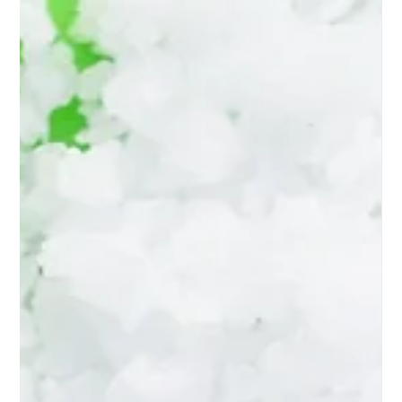
soda-kaustiek landbou, natriumhidroksied boerdery, vlokkies
NaOH, pH-regulering grond, waterbehandeling besproeiing,
kunsmisproduksie, ontsmetting landbou, volhoubare landbou