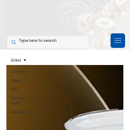
Glikol
All Posts
Glikol
Oils
Kostiese
Soda
chemiese