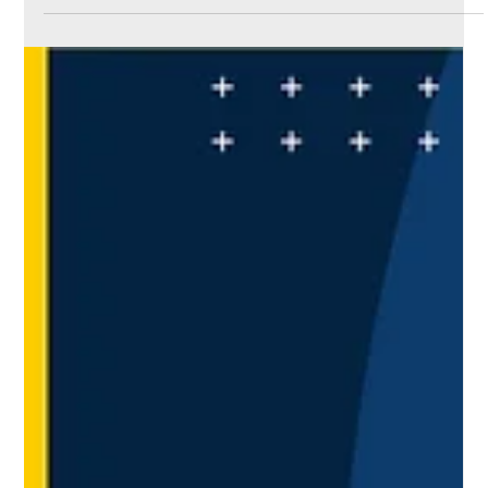
Nov 27, 2024
5 min read
Glikol
Belangrike Toepassings van Triëtilen
Glikool (TEG): 'n Omvattende Oorsig
Belangrike Toepassings van Triëtilen Glikool (TEG): 'n Omvattende
Oorsig