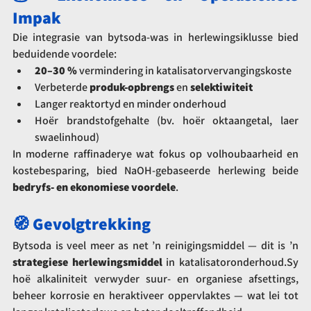
Impak
Die integrasie van bytsoda-was in herlewingsiklusse bied 
beduidende voordele:
20–30 %
 vermindering in katalisatorvervangingskoste
Verbeterde 
produk-opbrengs
 en 
selektiwiteit
Langer reaktortyd en minder onderhoud
Hoër brandstofgehalte (bv. hoër oktaangetal, laer 
swaelinhoud)
In moderne raffinaderye wat fokus op volhoubaarheid en 
kostebesparing, bied NaOH-gebaseerde herlewing beide 
bedryfs- en ekonomiese voordele
.
🧭 Gevolgtrekking
Bytsoda is veel meer as net ’n reinigingsmiddel — dit is ’n 
strategiese herlewingsmiddel
 in katalisatoronderhoud.Sy 
hoë alkaliniteit verwyder suur- en organiese afsettings, 
beheer korrosie en heraktiveer oppervlaktes — wat lei tot 