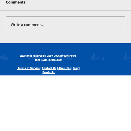
Comments
Write a comment...
NaOH en Bioveiligheid in die
Voedselbedryf
All rights reserved
© 2007-2026 by AmiPetro
Info@Amipetro.com
Terms of Service
|
Contact Us
|
About Us
|
Blog |
Products