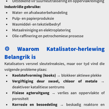
Uitstekend vir suurneutralisering en oppervlakreiniging
Industriële gebruike:
Water- en afvalwaterbehandeling
Pulp- en papierproduksie
Wasmiddel- en tekstielbedryf
Metaalreiniging en elektroplatering
Olie-raffinering en petrochemiese prosesse
⚙️ Waarom Katalisator-herlewing 
Belangrik is
Katalisators versnel sleutelreaksies, maar oor tyd vind die 
volgende probleme plaas:
Koolstofvorming (kooks)
 → blokkeer aktiewe plekke
Vergiftiging deur swael, chloor of metale
 → 
deaktiveer katalitiese sentrums
Fisiese agteruitgang
 → verlies aan oppervlakte of 
porositeit
Korrosie en besoedeling
 → beskadig reaktore en 