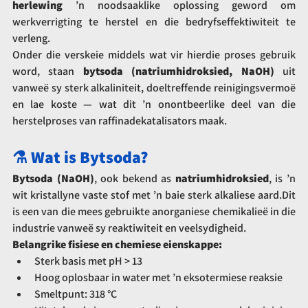
herlewing
 ’n noodsaaklike oplossing geword om 
werkverrigting te herstel en die bedryfseffektiwiteit te 
verleng.
Onder die verskeie middels wat vir hierdie proses gebruik 
word, staan 
bytsoda (natriumhidroksied, NaOH)
 uit 
vanweë sy sterk alkaliniteit, doeltreffende reinigingsvermoë 
en lae koste — wat dit ’n onontbeerlike deel van die 
herstelproses van raffinadekatalisators maak.
⚗️ Wat is Bytsoda?
Bytsoda (NaOH)
, ook bekend as 
natriumhidroksied
, is ’n 
wit kristallyne vaste stof met ’n baie sterk alkaliese aard.Dit 
is een van die mees gebruikte anorganiese chemikalieë in die 
industrie vanweë sy reaktiwiteit en veelsydigheid.
Belangrike fisiese en chemiese eienskappe:
Sterk basis met pH > 13
Hoog oplosbaar in water met ’n eksotermiese reaksie
Smeltpunt: 318 °C