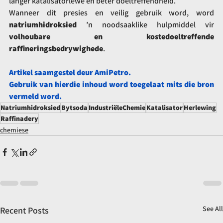
langer katalisatorlewe en beter doeltreffendheid.
Wanneer dit presies en veilig gebruik word, word 
natriumhidroksied
 ’n noodsaaklike hulpmiddel vir 
volhoubare en kostedoeltreffende 
raffineringsbedrywighede
.
Artikel saamgestel deur AmiPetro.
Gebruik van hierdie inhoud word toegelaat mits die bron 
vermeld word.
Natriumhidroksied
Bytsoda
IndustriëleChemie
Katalisator
Herlewing
Raffinadery
chemiese
See All
Recent Posts