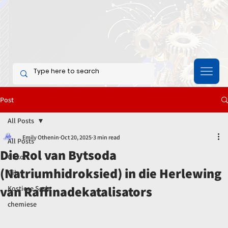
Post
All Posts
Emily Othenin
Oct 20, 2025
3 min read
All Posts
Die Rol van Bytsoda
Glikol
(Natriumhidroksied) in die Herlewing
Oils
van Raffinadekatalisators
Kostiese Soda
chemiese