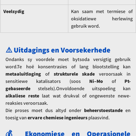
Veelsydig
Kan saam met termiese of 
oksidatiewe herlewing 
gebruik word.
⚠️ Uitdagings en Voorsekerhede
Ondanks sy voordele moet bytsoda versigtig gebruik 
word.Te hoë konsentrasies of lang blootstelling kan 
metaaluitloging
 of 
strukturele skade
 veroorsaak in 
sensitiewe katalisators (soos 
Ni–Mo
 of 
Pt-
gebaseerde
 stelsels).Onvoldoende uitspoeling kan 
alkaliese reste
 laat wat drukval of ongewenste newe-
reaksies veroorsaak.
Die proses moet dus altyd onder 
beheerstoestande
 en 
toesig van 
ervare chemiese ingenieurs
 plaasvind.
💰 Ekonomiese en Operasionele 