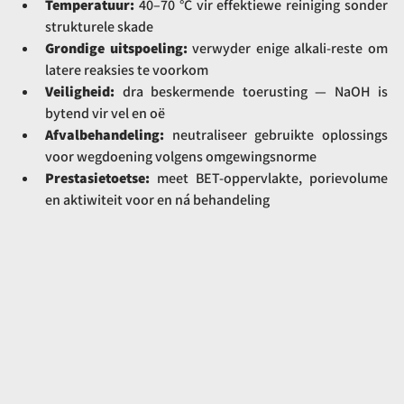
Temperatuur:
 40–70 °C vir effektiewe reiniging sonder 
strukturele skade
Grondige uitspoeling:
 verwyder enige alkali-reste om 
latere reaksies te voorkom
Veiligheid:
 dra beskermende toerusting — NaOH is 
bytend vir vel en oë
Afvalbehandeling:
 neutraliseer gebruikte oplossings 
voor wegdoening volgens omgewingsnorme
Prestasietoetse:
 meet BET-oppervlakte, porievolume 
en aktiwiteit voor en ná behandeling