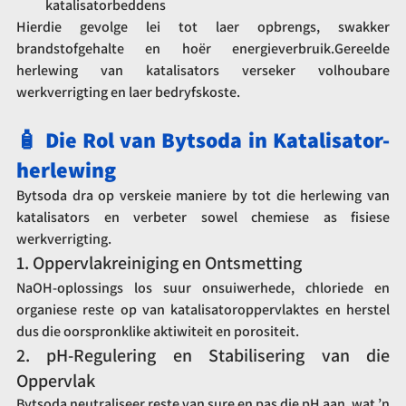
katalisatorbeddens
Hierdie gevolge lei tot laer opbrengs, swakker 
brandstofgehalte en hoër energieverbruik.Gereelde 
herlewing van katalisators verseker volhoubare 
werkverrigting en laer bedryfskoste.
🧴 Die Rol van Bytsoda in Katalisator-
herlewing
Bytsoda dra op verskeie maniere by tot die herlewing van 
katalisators en verbeter sowel chemiese as fisiese 
werkverrigting.
1. Oppervlakreiniging en Ontsmetting
NaOH-oplossings los suur onsuiwerhede, chloriede en 
organiese reste op van katalisatoroppervlaktes en herstel 
dus die oorspronklike aktiwiteit en porositeit.
2. pH-Regulering en Stabilisering van die 
Oppervlak
Bytsoda neutraliseer reste van sure en pas die pH aan, wat ’n 