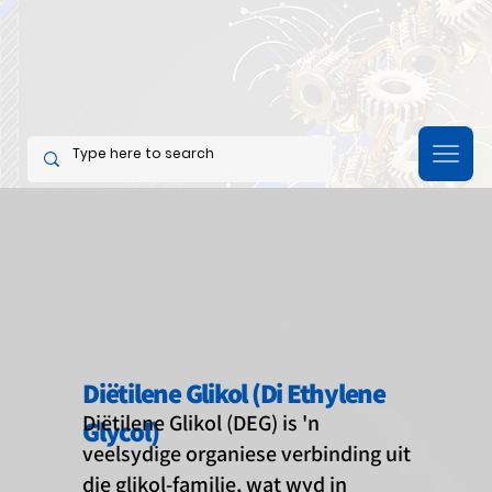
Diëtilene Glikol (Di Ethylene
Diëtilene Glikol (DEG) is 'n
Glycol)
veelsydige organiese verbinding uit
die glikol-familie, wat wyd in