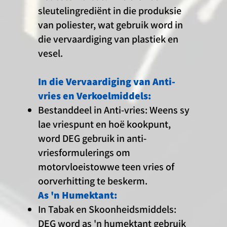
sleutelingrediënt in die produksie
van poliester, wat gebruik word in
die vervaardiging van plastiek en
vesel.
In die Vervaardiging van Anti-
vries en Verkoelmiddels:
Bestanddeel in Anti-vries: Weens sy
lae vriespunt en hoë kookpunt,
word DEG gebruik in anti-
vriesformulerings om
motorvloeistowwe teen vries of
oorverhitting te beskerm.
As 'n Humektant:
In Tabak en Skoonheidsmiddels:
DEG word as 'n humektant gebruik