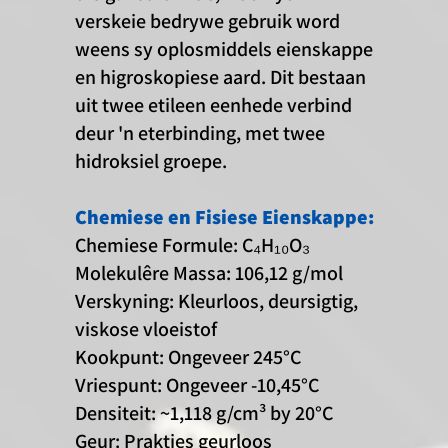
verskeie bedrywe gebruik word
weens sy oplosmiddels eienskappe
en higroskopiese aard. Dit bestaan
uit twee etileen eenhede verbind
deur 'n eterbinding, met twee
hidroksiel groepe.
Chemiese en Fisiese Eienskappe:
Chemiese Formule: C₄H₁₀O₃
Molekulêre Massa: 106,12 g/mol
Verskyning: Kleurloos, deursigtig,
viskose vloeistof
Kookpunt: Ongeveer 245°C
Vriespunt: Ongeveer -10,45°C
Densiteit: ~1,118 g/cm³ by 20°C
Geur: Prakties geurloos