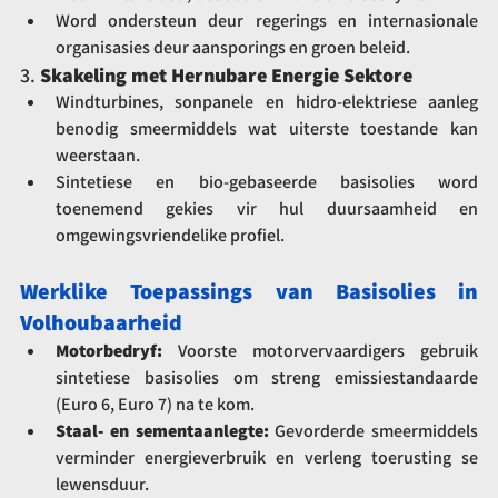
Word ondersteun deur regerings en internasionale 
organisasies deur aansporings en groen beleid.
3. 
Skakeling met Hernubare Energie Sektore
Windturbines, sonpanele en hidro-elektriese aanleg 
benodig smeermiddels wat uiterste toestande kan 
weerstaan.
Sintetiese en bio-gebaseerde basisolies word 
toenemend gekies vir hul duursaamheid en 
omgewingsvriendelike profiel.
Werklike Toepassings van Basisolies in 
Volhoubaarheid
Motorbedryf:
 Voorste motorvervaardigers gebruik 
sintetiese basisolies om streng emissiestandaarde 
(Euro 6, Euro 7) na te kom.
Staal- en sementaanlegte:
 Gevorderde smeermiddels 
verminder energieverbruik en verleng toerusting se 
lewensduur.