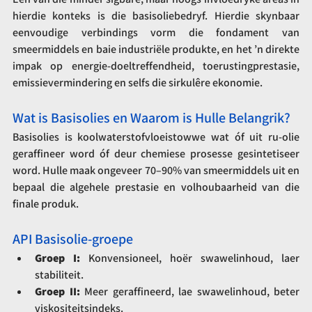
hierdie konteks is die basisoliebedryf. Hierdie skynbaar 
eenvoudige verbindings vorm die fondament van 
smeermiddels en baie industriële produkte, en het ’n direkte 
impak op energie-doeltreffendheid, toerustingprestasie, 
emissievermindering en selfs die sirkulêre ekonomie.
Wat is Basisolies en Waarom is Hulle Belangrik?
Basisolies is koolwaterstofvloeistowwe wat óf uit ru-olie 
geraffineer word óf deur chemiese prosesse gesintetiseer 
word. Hulle maak ongeveer 70–90% van smeermiddels uit en 
bepaal die algehele prestasie en volhoubaarheid van die 
finale produk.
API Basisolie-groepe
Groep I:
 Konvensioneel, hoër swawelinhoud, laer 
stabiliteit.
Groep II:
 Meer geraffineerd, lae swawelinhoud, beter 
viskositeitsindeks.