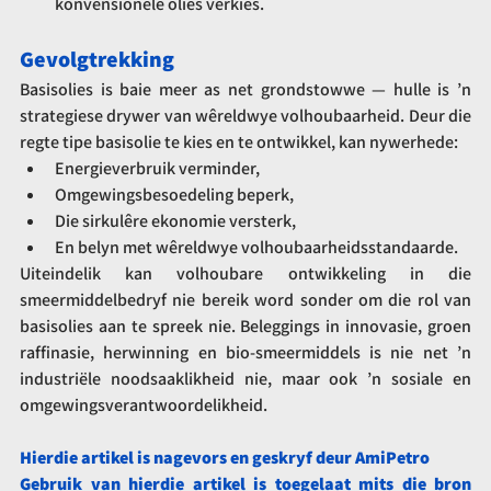
konvensionele olies verkies.
Gevolgtrekking
Basisolies is baie meer as net grondstowwe — hulle is ’n 
strategiese drywer van wêreldwye volhoubaarheid. Deur die 
regte tipe basisolie te kies en te ontwikkel, kan nywerhede:
Energieverbruik verminder,
Omgewingsbesoedeling beperk,
Die sirkulêre ekonomie versterk,
En belyn met wêreldwye volhoubaarheidsstandaarde.
Uiteindelik kan volhoubare ontwikkeling in die 
smeermiddelbedryf nie bereik word sonder om die rol van 
basisolies aan te spreek nie. Beleggings in innovasie, groen 
raffinasie, herwinning en bio-smeermiddels is nie net ’n 
industriële noodsaaklikheid nie, maar ook ’n sosiale en 
omgewingsverantwoordelikheid.
Hierdie artikel is nagevors en geskryf deur AmiPetro
Gebruik van hierdie artikel is toegelaat mits die bron 