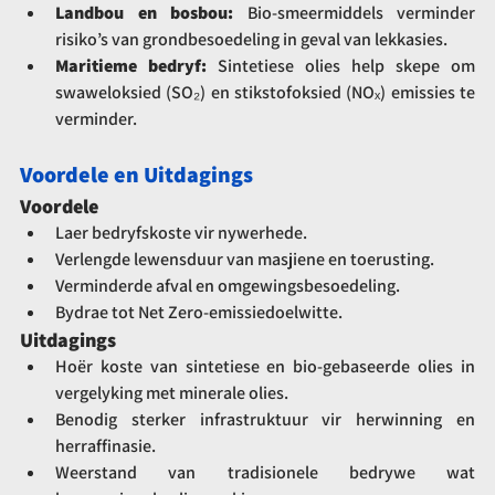
Landbou en bosbou:
 Bio-smeermiddels verminder 
risiko’s van grondbesoedeling in geval van lekkasies.
Maritieme bedryf:
 Sintetiese olies help skepe om 
swaweloksied (SO₂) en stikstofoksied (NOₓ) emissies te 
verminder.
Voordele en Uitdagings
Voordele
Laer bedryfskoste vir nywerhede.
Verlengde lewensduur van masjiene en toerusting.
Verminderde afval en omgewingsbesoedeling.
Bydrae tot Net Zero-emissiedoelwitte.
Uitdagings
Hoër koste van sintetiese en bio-gebaseerde olies in 
vergelyking met minerale olies.
Benodig sterker infrastruktuur vir herwinning en 
herraffinasie.
Weerstand van tradisionele bedrywe wat 