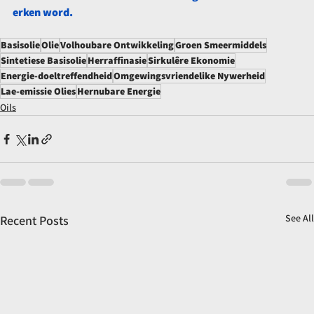
erken word.
Basisolie
Olie
Volhoubare Ontwikkeling
Groen Smeermiddels
Sintetiese Basisolie
Herraffinasie
Sirkulêre Ekonomie
Energie-doeltreffendheid
Omgewingsvriendelike Nywerheid
Lae-emissie Olies
Hernubare Energie
Oils
See All
Recent Posts