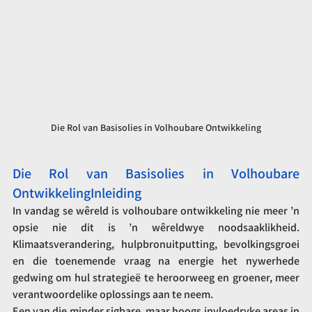
Die Rol van Basisolies in Volhoubare Ontwikkeling
Die Rol van Basisolies in Volhoubare 
OntwikkelingInleiding
In vandag se wêreld is volhoubare ontwikkeling nie meer ’n 
opsie nie dit is ’n wêreldwye noodsaaklikheid. 
Klimaatsverandering, hulpbronuitputting, bevolkingsgroei 
en die toenemende vraag na energie het nywerhede 
gedwing om hul strategieë te heroorweeg en groener, meer 
verantwoordelike oplossings aan te neem.
Een van die minder sigbare, maar hoogs invloedryke areas in 