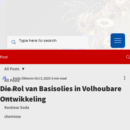
Post
All Posts
Emily Othenin
Oct 3, 2025
3 min read
All Posts
Die Rol van Basisolies in Volhoubare
Glikol
Ontwikkeling
Oils
Kostiese Soda
chemiese