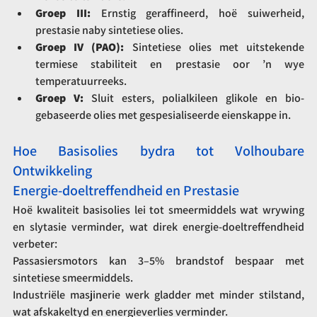
Groep III:
 Ernstig geraffineerd, hoë suiwerheid, 
prestasie naby sintetiese olies.
Groep IV (PAO):
 Sintetiese olies met uitstekende 
termiese stabiliteit en prestasie oor ’n wye 
temperatuurreeks.
Groep V:
 Sluit esters, polialkileen glikole en bio-
gebaseerde olies met gespesialiseerde eienskappe in.
Hoe Basisolies bydra tot Volhoubare 
Ontwikkeling
Energie-doeltreffendheid en Prestasie
Hoë kwaliteit basisolies lei tot smeermiddels wat wrywing 
en slytasie verminder, wat direk energie-doeltreffendheid 
verbeter:
Passasiersmotors kan 3–5% brandstof bespaar met 
sintetiese smeermiddels.
Industriële masjinerie werk gladder met minder stilstand, 
wat afskakeltyd en energieverlies verminder.