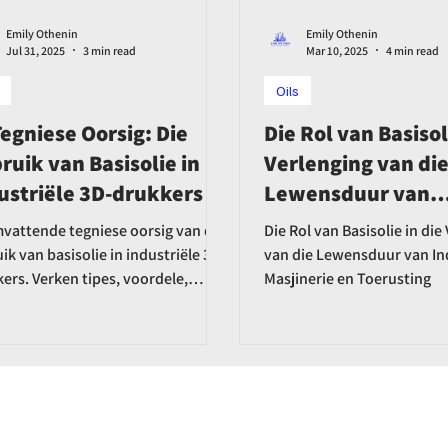
Emily Othenin
Emily Othenin
Jul 31, 2025
3 min read
Mar 10, 2025
4 min read
Oils
Tegniese Oorsig: Die
Die Rol van Basisol
ruik van Basisolie in
Verlenging van di
ustriële 3D-drukkers
Lewensduur van
Industriële Masjin
vattende tegniese oorsig van die
Die Rol van Basisolie in die
Toerusting
ik van basisolie in industriële 3D-
van die Lewensduur van In
ers. Verken tipes, voordele,
Masjinerie en Toerusting
gings en innovasies soos bio-
seerde en nano-versterkte
middels, en hul rol in
erprestasie.