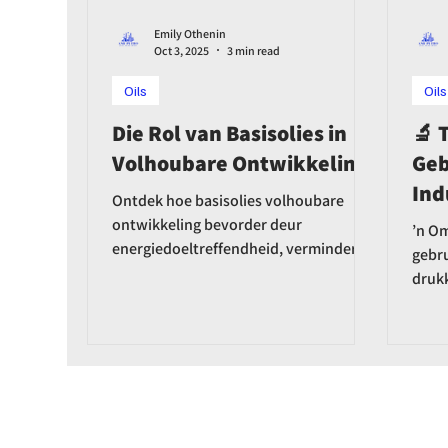
Emily Othenin
Oct 3, 2025
3 min read
Oils
Oils
Die Rol van Basisolies in
🔬 
Volhoubare Ontwikkeling
Geb
Ind
Ontdek hoe basisolies volhoubare
ontwikkeling bevorder deur
’n Om
energiedoeltreffendheid, verminderde
gebru
emissies, die sirkulêre ekonomie en
drukk
innovasie in groen smeermiddels.
uitda
geba
smeer
drukk