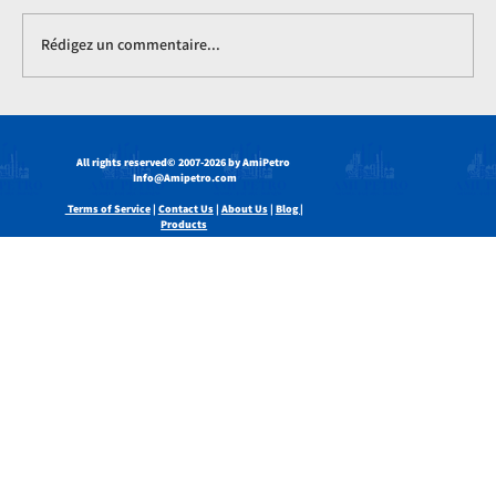
Rédigez un commentaire...
Huiles de base dans les applications non
lubrifiantes : usages, avantages et
All rights reserved
© 2007-2026 by AmiPetro
innovations
Info@Amipetro.com
Terms of Service
|
Contact Us
|
About Us
|
Blog |
Products