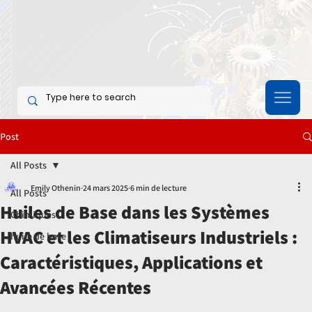
Post
All Posts
Emily Othenin
24 mars 2025
6 min de lecture
All Posts
Huiles de Base dans les Systèmes
Chimiques
HVAC et les Climatiseurs Industriels :
huile de base
Caractéristiques, Applications et
Avancées Récentes