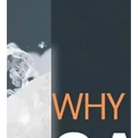
Comment la soude caustique est utilisée
dans les systèmes industriels de lavage
des gaz
La soude caustique (NaOH) est largement utilisée dans les
systèmes industriels de lavage des gaz pour neutraliser
efficacement les gaz acides tels que le SO₂, le CO₂ et le H₂S. Grâce à
sa forte alcalinité, elle transforme ces polluants en composés
moins nocifs, contribuant ainsi à réduire les émissions
industrielles et à protéger l’environnement.