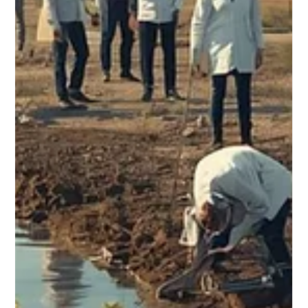
Pourquoi les flocons de soude caustique
sont-ils hygroscopiques ?
Découvrez pourquoi les flocons de soude caustique (NaOH) sont
fortement hygroscopiques, comment ils interagissent avec
l’humidité et le CO₂ de l’air, et quelles bonnes pratiques
industrielles permettent de préserver leur qualité et sécurité.