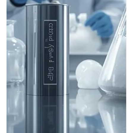
Emily Othenin
19 déc. 2025
4 min de lecture
Chimiques
Application de la soude caustique
(hydroxyde de sodium) dans la
récupération des métaux précieux à
partir des déchets électroniques
Récupération efficace des métaux précieux des E-déchets grâce à la
soude caustique : prétraitement, séparation sélective et