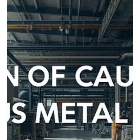
Emily Othenin
19 janv.
4 min de lecture
Chimiques
L'Impact de la Soude Caustique
(Hydroxyde de Sodium) sur les