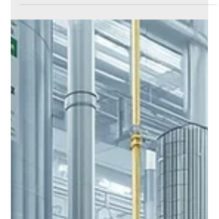
traitement industriel de l’eau :
applications, avantages et importance
de l’hydroxyde de sodium
La soude caustique (hydroxyde de sodium) est un produit
chimique essentiel dans le traitement industriel de l'eau et des
eaux usées. Grâce à sa capacité à réguler le pH, neutraliser les
acides, éliminer les métaux lourds et prévenir la corrosion, elle
améliore l'efficacité des procédés tout en protégeant les
équipements et en réduisant les coûts d'exploitation.