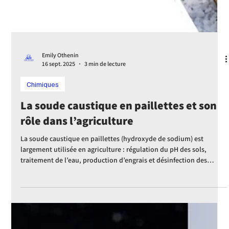
Emily Othenin
20 oct. 2025
4 min de lecture
Chimiques
Le rôle de la soude caustique
(hydroxyde de sodium) dans la
régénération des catalyseurs de
raffinerie
La soude caustique (hydroxyde de sodium, NaOH) joue un rôle clé