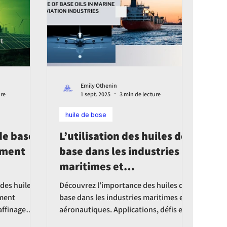
Emily Othenin
ure
1 sept. 2025
3 min de lecture
huile de base
 de base
L’utilisation des huiles de
ement
base dans les industries
maritimes et
aéronautiques
 des huiles
Découvrez l’importance des huiles de
ement
base dans les industries maritimes et
affinage
aéronautiques. Applications, défis et
 économie
tendances futures pour améliorer