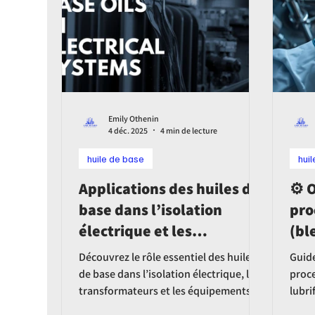
leurs propriétés. Une gestion
rigoureuse du stockage devient donc
essentielle pour préserver la
conformité des spécifications et évi
Emily Othenin
4 déc. 2025
4 min de lecture
huile de base
hui
Applications des huiles de
⚙️ 
base dans l’isolation
pro
électrique et les
(bl
transformateurs
le 
Découvrez le rôle essentiel des huiles
Guide
dan
de base dans l’isolation électrique, les
proc
transformateurs et les équipements
lubri
dur
haute tension. Fonctions, propriétés,
quali