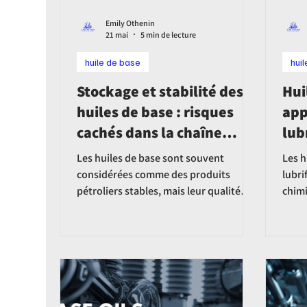
Emily Othenin
21 mai
5 min de lecture
huile de base
hui
Stockage et stabilité des
Hui
huiles de base : risques
app
cachés dans la chaîne
lub
d’approvisionnement et
ava
Les huiles de base sont souvent
Les h
comment les maîtriser
considérées comme des produits
lubri
pétroliers stables, mais leur qualité
chimi
peut évoluer de manière significative
revê
pendant le stockage et la logistique.
pour 
Entre oxydation lente, contamination
perfo
par l’humidité, variations de
température et risques de mélange
croisé, chaque étape de la chaîne
d’approvisionnement peut influencer