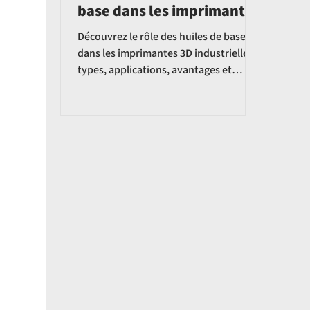
base dans les imprimantes
3D industrielles
Découvrez le rôle des huiles de base
dans les imprimantes 3D industrielles :
types, applications, avantages et
innovations bio et nano-
technologiques.