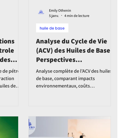
Emily Othenin
5 janv.
4 min de lecture
huile de base
tions
Analyse du Cycle de Vie
trole
(ACV) des Huiles de Base :
 des
Perspectives
Environnementales et
 de pétrole
Analyse complète de l’ACV des huiles
Économiques
traction
de base, comparant impacts
uiles de
environnementaux, coûts
s
économiques et durabilité des huiles
minérales, synthétiques et
biosourcées.