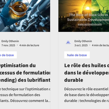
Emily Othenin
Emily Othenin
7 nov. 2025
4 min de lecture
3 oct. 2025
4 min de lect
le de base
huile de base
Optimisation du
Le rôle des huiles
cessus de formulation
dans le développ
ending) des lubrifiants :
durable
rôle des huiles de base
 technique sur l’optimisation du
Découvrez le rôle essentiel
s l’extension de la
essus de formulation des
de base dans le développ
fiants. Découvrez comment la
durable : technologies de r
ée de vie des machines
té des huiles de base, le contrôle
avancées, bio-lubrifiants,