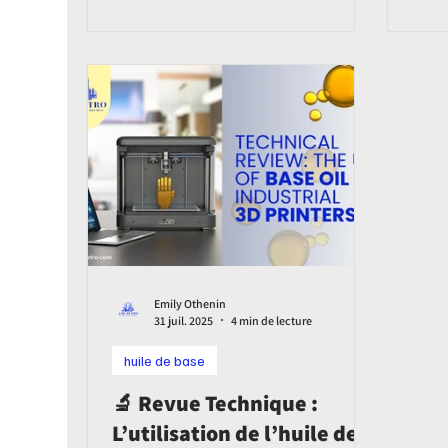
normes, tests, avantages et tendances
de la
futures des huiles isolantes. Article
améli
technique rédigé par AmiPetro.
durée
renfo
lubri
Emily Othenin
31 juil. 2025
4 min de lecture
huile de base
🔬 Revue Technique :
L’utilisation de l’huile de