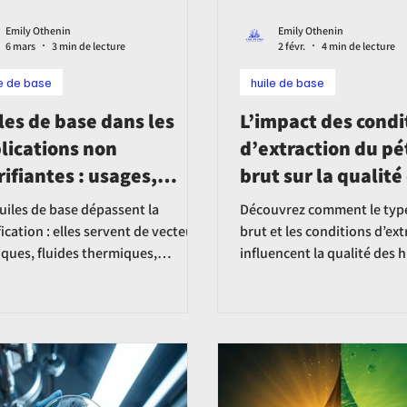
Emily Othenin
Emily Othenin
6 mars
3 min de lecture
2 févr.
4 min de lecture
le de base
huile de base
les de base dans les
L’impact des condi
lications non
d’extraction du pé
rifiantes : usages,
brut sur la qualité
ntages et innovations
huiles de base
uiles de base dépassent la
Découvrez comment le type
fication : elles servent de vecteurs
brut et les conditions d’ex
ques, fluides thermiques,
influencent la qualité des h
tements protecteurs et supports
base et leurs performance
la nanotechnologie, alliant
industrielles.
rmance et sécurité.