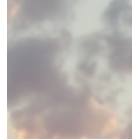
chimique essentiel dans le traitement industriel de l'eau et
des eaux usées. Grâce à sa capacité à réguler le pH,
neutraliser les acides, éliminer les métaux lourds et prévenir la
corrosion, elle améliore l'efficacité des procédés tout en
protégeant les équipements et en réduisant les coûts
d'exploitation.