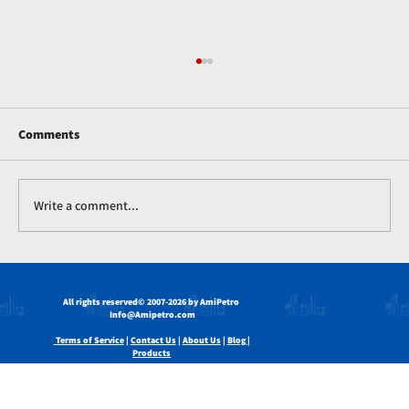
Comments
Write a comment...
Soda-kaustiek Vlokkies en Hul Rol in die
Landbou
All rights reserved
© 2007-2026 by AmiPetro
Info@Amipetro.com
Terms of Service
|
Contact Us
|
About Us
|
Blog |
Products