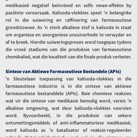
medikasieë negatief beïnvloed en selfs newe-effekte by 
pasiënte veroorsaak. Kalisoda-vlokkies speel 'n belangrike 
rol in die suiwering en raffinering van farmaseutiese 
grondstowwe. As 'n sterk alkaliese stof is kalisoda in staat 
om organiese en anorganiese onzuiverhede te verwyder en 
af te breek. Hierdie suiweringsproses word toegepas tydens 
die vroeë stadiums van die produksie van farmaseutiese 
chemikalieë, wat die kwaliteit van die finale produk verbeter.
Sintese van Aktiewe Farmaseutiese Bestandele (APIs)
'n Sleutelaan toepassing van kalisoda-vlokkies in die 
farmaseutiese industrie is in die sintese van aktiewe 
farmaseutiese bestanddele (APIs). Baie chemiese reaksies 
wat vir die sintese van medikasie benodig word, vereis 'n 
alkaliese omgewing, wat deur kalisoda-vlokkies voorsien 
word. Byvoorbeeld, in die produksie van sekere 
ontsmettingsmiddels of anti-inflammatoriese medikasieë, 
word kalisoda as 'n katalisator of reaksie-reguleerder 