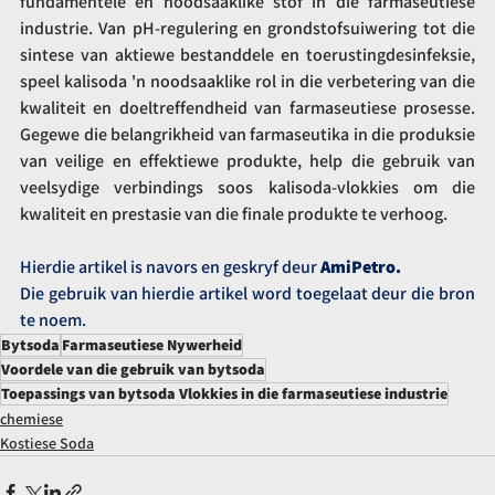
fundamentele en noodsaaklike stof in die farmaseutiese 
industrie. Van pH-regulering en grondstofsuiwering tot die 
sintese van aktiewe bestanddele en toerustingdesinfeksie, 
speel kalisoda 'n noodsaaklike rol in die verbetering van die 
kwaliteit en doeltreffendheid van farmaseutiese prosesse. 
Gegewe die belangrikheid van farmaseutika in die produksie 
van veilige en effektiewe produkte, help die gebruik van 
veelsydige verbindings soos kalisoda-vlokkies om die 
kwaliteit en prestasie van die finale produkte te verhoog.
Hierdie artikel is navors en geskryf deur 
AmiPetro.
Die gebruik van hierdie artikel word toegelaat deur die bron 
te noem.
Bytsoda
Farmaseutiese Nywerheid
Voordele van die gebruik van bytsoda
Toepassings van bytsoda Vlokkies in die farmaseutiese industrie
chemiese
Kostiese Soda