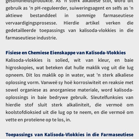
gesondheidsprodukte. As 'n sterk alkaliese stof, word dit 
gebruik as 'n pH-reguleerder, suiweringsagent en selfs as 'n 
aktiewe bestanddeel in sommige farmaseutiese 
vervaardigingsprosesse. Hierdie artikel verken die 
gedetailleerde toepassings van kalisoda-vlokkies in die 
farmaseutiese industrie.
Fisiese en Chemiese Eienskappe van Kalisoda-Vlokkies
Kalisoda-vlokkies is solied, wit van kleur, en baie 
higroskopies, wat beteken dat hulle maklik vog uit die lug 
opneem. Dit los maklik op in water, wat 'n sterk alkaliese 
oplossing vorm. Vanweë sy hoë korrosiwiteit en reaksie met 
sowel organiese as anorganiese materiale, word kalisoda-
oplossings in baie bedrywe gebruik. Sleutelfunksies van 
hierdie stof sluit sterk alkaliniteit, die vermoë om 
koolstofdioksied uit die lug op te neem, en die vermoë om 
vette en proteïene op te los, in.
Toepassings van Kalisoda-Vlokkies in die Farmaseutiese 