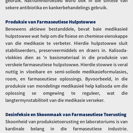
gebruik. Natriumhidroksied word ook in die sintese van 
sekere antibiotika en kankerbehandelings gebruik.
Produksie van Farmaseutiese Hulpstowwe
Benewens aktiewe bestanddele, bevat baie medikasieë 
hulpstowwe wat help om die fisiese en chemiese eienskappe 
van die medikasie te verbeter. Hierdie hulpstowwe sluit 
stabiliseerders, preserveermiddels en draers in. Kalisoda-
vlokkies dien as 'n basismateriaal in die produksie van 
verskeie farmaseutiese hulpstowwe. Hierdie stowwe is veral 
nuttig in vloeibare en semi-soliede medikasieformulasies, 
room, en farmaseutiese oplossings. Byvoorbeeld, in die 
produksie van mondelinge medikasieë help kalisoda om die 
oplossing se omgewing te reguleer, wat die 
langtermynstabiliteit van die medikasie verseker.
D
esinfeksie en Skoonmaak van Farmaseutiese Toerusting
Skoonheid van produksietoerusting en laboratoriums is van 
kardinale belang in die farmaseutiese industrie. 