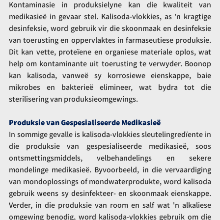
Kontaminasie in produksielyne kan die kwaliteit van 
medikasieë in gevaar stel. Kalisoda-vlokkies, as 'n kragtige 
desinfeksie, word gebruik vir die skoonmaak en desinfeksie 
van toerusting en oppervlaktes in farmaseutiese produksie. 
Dit kan vette, proteïene en organiese materiale oplos, wat 
help om kontaminante uit toerusting te verwyder. Boonop 
kan kalisoda, vanweë sy korrosiewe eienskappe, baie 
mikrobes en bakterieë elimineer, wat bydra tot die 
sterilisering van produksieomgewings.
Produksie van Gespesialiseerde Medikasieë
In sommige gevalle is kalisoda-vlokkies sleutelingredïente in 
die produksie van gespesialiseerde medikasieë, soos 
ontsmettingsmiddels, velbehandelings en sekere 
mondelinge medikasieë. Byvoorbeeld, in die vervaardiging 
van mondoplossings of mondwaterprodukte, word kalisoda 
gebruik weens sy desinfekteer- en skoonmaak eienskappe. 
Verder, in die produksie van room en salf wat 'n alkaliese 
omgewing benodig, word kalisoda-vlokkies gebruik om die 