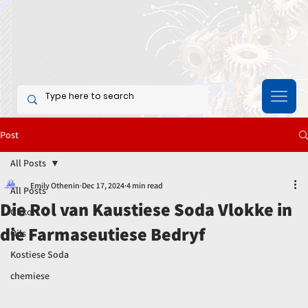
Post
All Posts
Emily Othenin
Dec 17, 2024
4 min read
All Posts
Die Rol van Kaustiese Soda Vlokke in
Glikol
die Farmaseutiese Bedryf
Oils
Kostiese Soda
chemiese