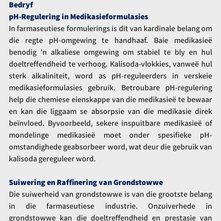
Bedryf
pH-Regulering in Medikasieformulasies
In farmaseutiese formulerings is dit van kardinale belang om 
die regte pH-omgewing te handhaaf. Baie medikasieë 
benodig 'n alkaliese omgewing om stabiel te bly en hul 
doeltreffendheid te verhoog. Kalisoda-vlokkies, vanweë hul 
sterk alkaliniteit, word as pH-reguleerders in verskeie 
medikasieformulasies gebruik. Betroubare pH-regulering 
help die chemiese eienskappe van die medikasieë te bewaar 
en kan die liggaam se absorpsie van die medikasie direk 
beïnvloed. Byvoorbeeld, sekere inspuitbare medikasieë of 
mondelinge medikasieë moet onder spesifieke pH-
omstandighede geabsorbeer word, wat deur die gebruik van 
kalisoda gereguleer word.
Suiwering en Raffinering van Grondstowwe
Die suiwerheid van grondstowwe is van die grootste belang 
in die farmaseutiese industrie. Onzuiverhede in 
grondstowwe kan die doeltreffendheid en prestasie van 