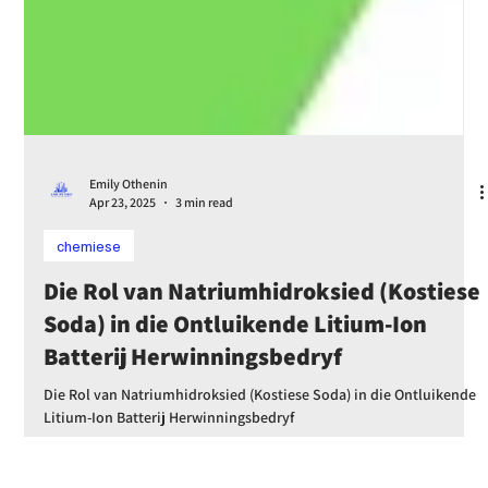
Emily Othenin
Apr 23, 2025
3 min read
chemiese
Die Rol van Natriumhidroksied (Kostiese
Soda) in die Ontluikende Litium-Ion
Batterij Herwinningsbedryf