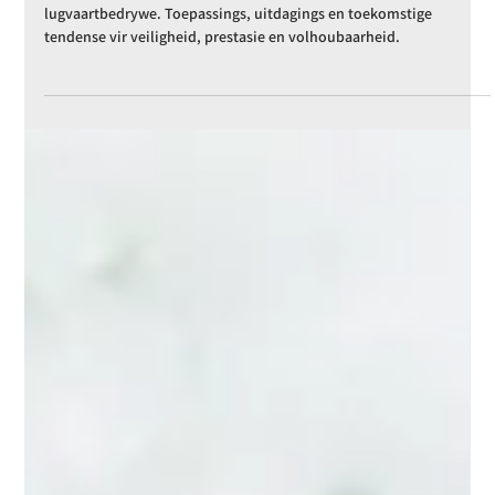
maritieme en lugvaartbedrywe
Ontdek die belangrike rol van basisolies in die maritieme en
lugvaartbedrywe. Toepassings, uitdagings en toekomstige
tendense vir veiligheid, prestasie en volhoubaarheid.