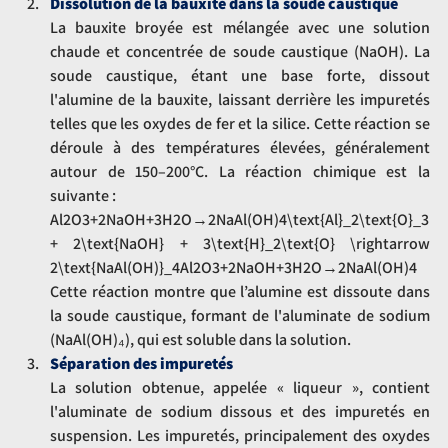
Dissolution de la bauxite dans la soude caustique
La bauxite broyée est mélangée avec une solution 
chaude et concentrée de soude caustique (NaOH). La 
soude caustique, étant une base forte, dissout 
l'alumine de la bauxite, laissant derrière les impuretés 
telles que les oxydes de fer et la silice. Cette réaction se 
déroule à des températures élevées, généralement 
autour de 150–200°C. La réaction chimique est la 
suivante :
Al2O3+2NaOH+3H2O→2NaAl(OH)4\text{Al}_2\text{O}_3 
+ 2\text{NaOH} + 3\text{H}_2\text{O} \rightarrow 
2\text{NaAl(OH)}_4Al2​O3​+2NaOH+3H2​O→2NaAl(OH)4​
Cette réaction montre que l’alumine est dissoute dans 
la soude caustique, formant de l'aluminate de sodium 
(NaAl(OH)₄), qui est soluble dans la solution.
Séparation des impuretés
La solution obtenue, appelée « liqueur », contient 
l'aluminate de sodium dissous et des impuretés en 
suspension. Les impuretés, principalement des oxydes 