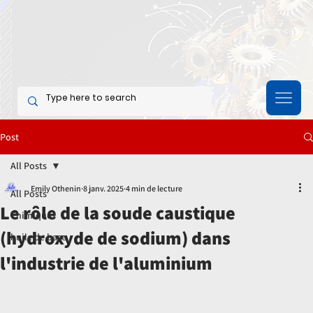
Post
All Posts
Emily Othenin
8 janv. 2025
4 min de lecture
All Posts
Le rôle de la soude caustique
Chimiques
(hydroxyde de sodium) dans
huile de base
l'industrie de l'aluminium