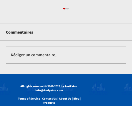
Commentaires
Rédigez un commentaire...
Comment la soude caustique est utilisée
dans les systèmes industriels de lavage
All rights reserved
© 2007-2026 by AmiPetro
des gaz
Info@Amipetro.com
Terms of Service
|
Contact Us
|
About Us
|
Blog |
Products