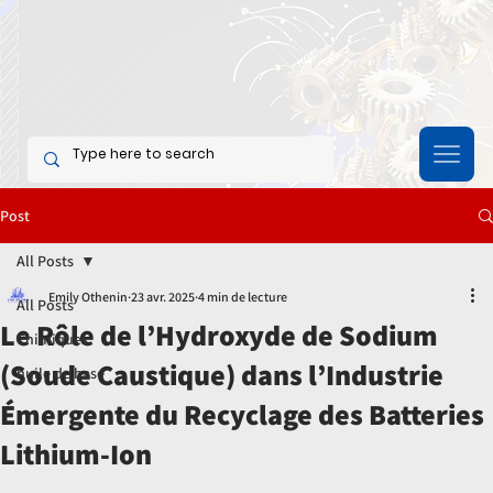
Post
All Posts
Emily Othenin
23 avr. 2025
4 min de lecture
All Posts
Le Rôle de l’Hydroxyde de Sodium
Chimiques
(Soude Caustique) dans l’Industrie
huile de base
Émergente du Recyclage des Batteries
Lithium-Ion