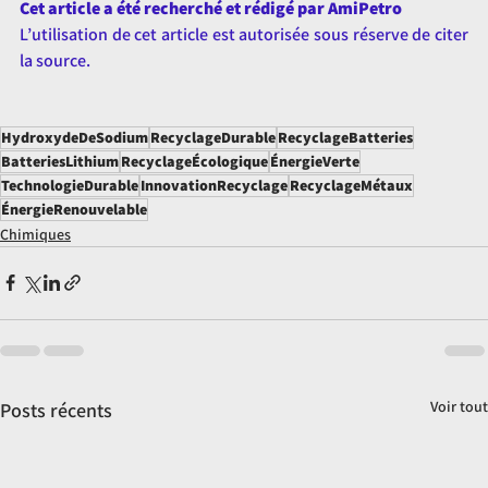
Cet article a été recherché et rédigé par AmiPetro
L’utilisation de cet article est autorisée sous réserve de citer 
la source.
HydroxydeDeSodium
RecyclageDurable
RecyclageBatteries
BatteriesLithium
RecyclageÉcologique
ÉnergieVerte
TechnologieDurable
InnovationRecyclage
RecyclageMétaux
ÉnergieRenouvelable
Chimiques
Voir tout
Posts récents