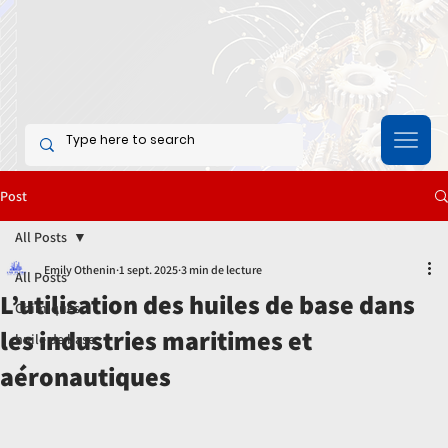
Post
All Posts
Emily Othenin
1 sept. 2025
3 min de lecture
All Posts
L’utilisation des huiles de base dans
Chimiques
les industries maritimes et
huile de base
aéronautiques