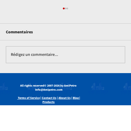
Commentaires
Rédigez un commentaire...
Comment la soude caustique est utilisée
dans les systèmes industriels de lavage
All rights reserved
© 2007-2026 by AmiPetro
des gaz
Info@Amipetro.com
Terms of Service
|
Contact Us
|
About Us
|
Blog |
Products