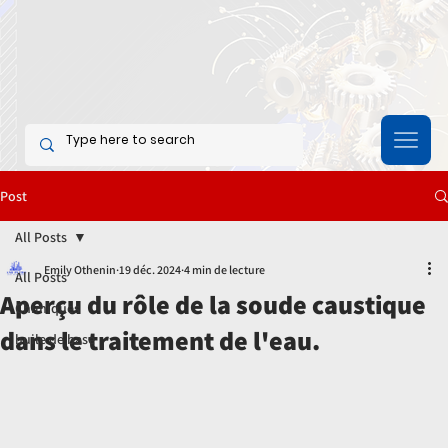
Post
All Posts
Emily Othenin
19 déc. 2024
4 min de lecture
All Posts
Aperçu du rôle de la soude caustique
Chimiques
dans le traitement de l'eau.
huile de base