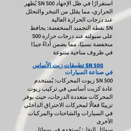
يُظهر SN 500 استقرارًا في ظل الإجهاد
الحراري، مما يقلل من التبخر والتحلل
عند درجات الحرارة العالية
نقطة التجميد المنخفضة: يحافظ SN
500 على سيولته عند درجات حرارة
منخفضة نسبيًا، مما يضمن أداءً جيدًا
في ظروف مناخية متنوعة
تطبيقات زيت الأساس SN 500
في صناعة السيارات
زيوت المحركات: يُستخدم SN 500
عادة كزيت أساسي في تركيب زيوت
المحركات متعددة الدرجات، حيث يوفر
تزييتًا فعالًا لمحركات الاحتراق الداخلي
في السيارات والشاحنات والمركبات
الأخرى
سوائل النقل: يُستخدم في سوائل