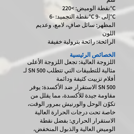
نقطة الوميض: >220°C
نقطة التجميد: -6°C إلى -9°C
المظهر: سائل صافٍ، لامع، وعديم
اللون
الرائحة: رائحة بترولية خفيفة
الخصائص الرئيسية
اللزوجة العالية: تجعل اللزوجة الأعلى
لـ SN 500 مثالية للتطبيقات التي تتطلب
أفلام تزييت كثيفة ودائمة
الاستقرار ضد الأكسدة: يوفر SN 500
مقاومة جيدة للأكسدة، مما يقلل من
تكوّن الوحل والورنيش بمرور الوقت،
خاصة تحت درجات الحرارة العالية
الاستقرار الحراري: بفضل نقطة
الوميض العالية والذبول المنخفض،