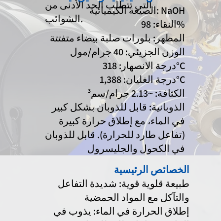
التي تتطلب الحد الأدنى من
الصيغة الكيميائية: NaOH
الشوائب.
النقاء: 98%
المظهر: بلورات صلبة بيضاء متفتتة
الوزن الجزيئي: 40 جرام/مول
درجة الانصهار: 318°C
درجة الغليان: 1,388°C
الكثافة: ~2.13 جرام/سم³
الذوبانية: قابل للذوبان بشكل كبير
في الماء، مع إطلاق حرارة كبيرة
(تفاعل طارد للحرارة). قابل للذوبان
في الكحول والجليسرول
الخصائص الرئيسية
طبيعة قلوية قوية: شديدة التفاعل
والتآكل مع المواد الحمضية
إطلاق الحرارة في الماء: يذوب في