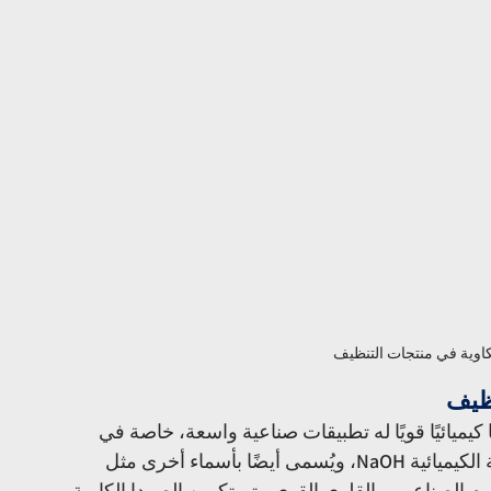
كاوية في منتجات التنظيف
نظيف
كيميائيًا قويًا له تطبيقات صناعية واسعة، خاصة في 
إنتاج منتجات التنظيف. يُعرف هذا المركب بالصيغة الكيميائية NaOH، ويُسمى أيضًا بأسماء أخرى مثل 
م الصناعي، والقلوي القوي. يتم تكوين الصودا الكاوية 