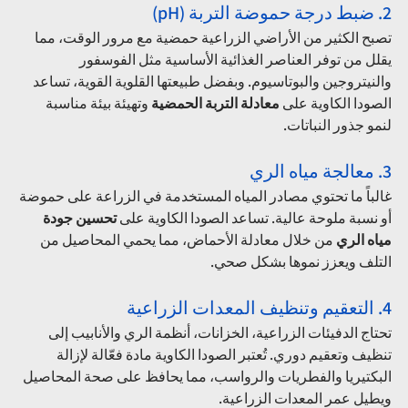
2. ضبط درجة حموضة التربة (pH)
تصبح الكثير من الأراضي الزراعية حمضية مع مرور الوقت، مما 
يقلل من توفر العناصر الغذائية الأساسية مثل الفوسفور 
والنيتروجين والبوتاسيوم. وبفضل طبيعتها القلوية القوية، تساعد 
الصودا الكاوية على 
معادلة التربة الحمضية
 وتهيئة بيئة مناسبة 
لنمو جذور النباتات.
3. معالجة مياه الري
غالباً ما تحتوي مصادر المياه المستخدمة في الزراعة على حموضة 
أو نسبة ملوحة عالية. تساعد الصودا الكاوية على 
تحسين جودة 
مياه الري
 من خلال معادلة الأحماض، مما يحمي المحاصيل من 
التلف ويعزز نموها بشكل صحي.
4. التعقيم وتنظيف المعدات الزراعية
تحتاج الدفيئات الزراعية، الخزانات، أنظمة الري والأنابيب إلى 
تنظيف وتعقيم دوري. تُعتبر الصودا الكاوية مادة فعّالة لإزالة 
البكتيريا والفطريات والرواسب، مما يحافظ على صحة المحاصيل 
ويطيل عمر المعدات الزراعية.