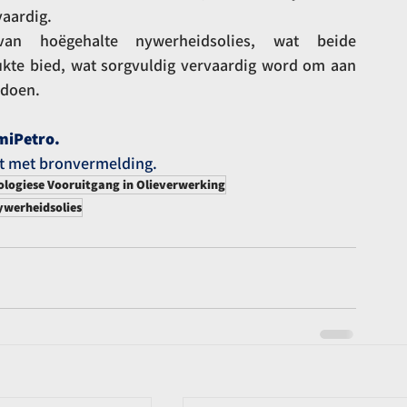
vaardig.
an hoëgehalte nywerheidsolies, wat beide 
kte bied, wat sorgvuldig vervaardig word om aan 
ldoen.
miPetro.
at met bronvermelding.
ologiese Vooruitgang in Olieverwerking
ywerheidsolies