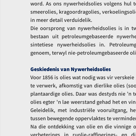
word. As ons nywerheidsolies volgens hul to
smeerolies, kragoordragolies, verkoelingsolie
in meer detail verduidelik.
Die oorsprong van nywerheidsolies is in tw
bestaan uit petroleumgebaseerde nywerhei
sintetiese nywerheidsolies in. Petroleum
genoem, terwyl nie-petroleumgebaseerde olie
Geskiedenis van Nywerheidsolies
Voor 1856 is olies wat nodig was vir verskeie
te verwerk, afkomstig van dierlike olies (soo
plantaardige olies. Daar was destyds nie ’n 
olies egter 'n lae weerstand gehad het en vin
Geleidelik, met industriële vooruitgang, 
tussen bewegende oppervlaktes te verminder
Na die ontdekking van olie en die vinnige o
verbeterings in ruolie-raffinerings- en di