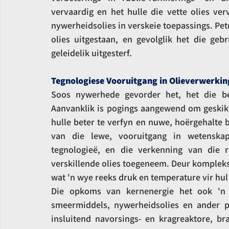
vervaardig en het hulle die vette olies ver
nywerheidsolies in verskeie toepassings. Pet
olies uitgestaan, en gevolglik het die gebru
geleidelik uitgesterf.
Tegnologiese Vooruitgang in Olieverwerkin
Soos nywerhede gevorder het, het die be
Aanvanklik is pogings aangewend om geskikt
hulle beter te verfyn en nuwe, hoërgehalte 
van die lewe, vooruitgang in wetenskap
tegnologieë, en die verkenning van die r
verskillende olies toegeneem. Deur kompleks
wat 'n wye reeks druk en temperature vir hul
Die opkoms van kernenergie het ook 'n n
smeermiddels, nywerheidsolies en ander pe
insluitend navorsings- en kragreaktore, br