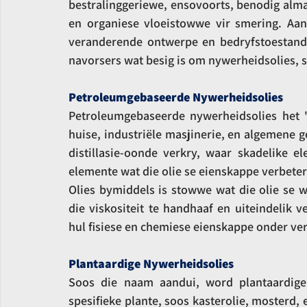
bestralinggeriewe, ensovoorts, benodig alma
en organiese vloeistowwe vir smering. Aan
veranderende ontwerpe en bedryfstoestande,
navorsers wat besig is om nywerheidsolies, 
Petroleumgebaseerde Nywerheidsolies
Petroleumgebaseerde nywerheidsolies het 'n
huise, industriële masjinerie, en algemene 
distillasie-oonde verkry, waar skadelike 
elemente wat die olie se eienskappe verbete
Olies bymiddels is stowwe wat die olie se w
die viskositeit te handhaaf en uiteindelik 
hul fisiese en chemiese eienskappe onder v
Plantaardige Nywerheidsolies
Soos die naam aandui, word plantaardige 
spesifieke plante, soos kasterolie, mosterd,