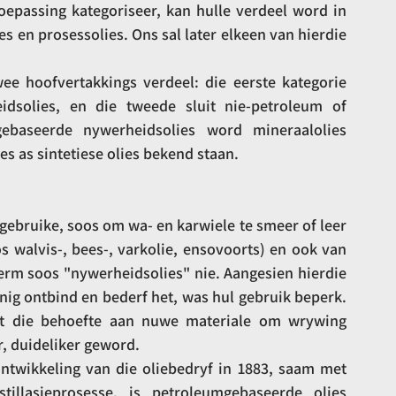
epassing kategoriseer, kan hulle verdeel word in 
s en prosessolies. Ons sal later elkeen van hierdie 
ee hoofvertakkings verdeel: die eerste kategorie 
dsolies, en die tweede sluit nie-petroleum of 
gebaseerde nywerheidsolies word mineraalolies 
s as sintetiese olies bekend staan.
 gebruike, soos om wa- en karwiele te smeer of leer 
s walvis-, bees-, varkolie, ensovoorts) en ook van 
term soos "nywerheidsolies" nie. Aangesien hierdie 
nig ontbind en bederf het, was hul gebruik beperk. 
het die behoefte aan nuwe materiale om wrywing 
, duideliker geword.
ntwikkeling van die oliebedryf in 1883, saam met 
stillasieprosesse, is petroleumgebaseerde olies 