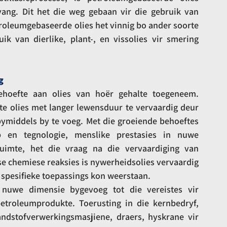
vang. Dit het die weg gebaan vir die gebruik van 
roleumgebaseerde olies het vinnig bo ander soorte 
ik van dierlike, plant-, en vissolies vir smering 
g
hoefte aan olies van hoër gehalte toegeneem. 
e olies met langer lewensduur te vervaardig deur 
bymiddels by te voeg. Met die groeiende behoeftes 
 en tegnologie, menslike prestasies in nuwe 
uimte, het die vraag na die vervaardiging van 
e chemiese reaksies is nywerheidsolies vervaardig 
 spesifieke toepassings kon weerstaan.
uwe dimensie bygevoeg tot die vereistes vir 
troleumprodukte. Toerusting in die kernbedryf, 
andstofverwerkingsmasjiene, draers, hyskrane vir 