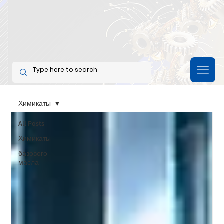
Химикаты
All Posts
Химикаты
базового
масла