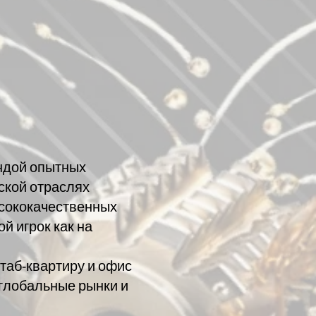
андой опытных
ской отраслях
ысококачественных
й игрок как на
штаб-квартиру и офис
 глобальные рынки и