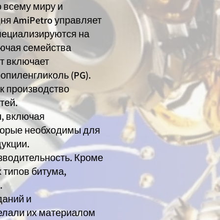
 всему миру и
дня AmiPetro управляет
пециализируются на
лючая семейства
нт включает
ропиленгликоль (PG).
ак производство
тей.
ы, включая
торые необходимы для
укции.
изводительность. Кроме
 типов битума,
.
даний и
делали их материалом