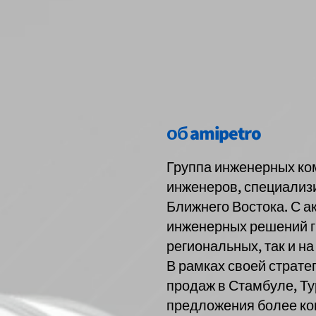
об amipetro
Группа инженерных ком
инженеров, специализ
Ближнего Востока. С 
инженерных решений гр
региональных, так и н
В рамках своей страте
продаж в Стамбуле, Ту
предложения более ко