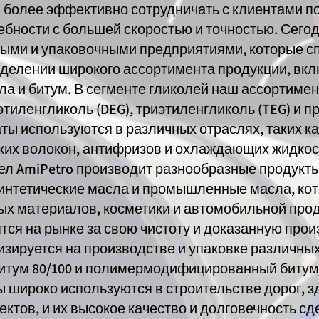
 более эффективно сотрудничать с клиентами по
ебности с большей скоростью и точностью. Сего
ыми и упаковочными предприятиями, которые с
еделении широкого ассортимента продукции, вк
ла и битум. В сегменте гликолей наш ассортиме
этиленгликоль (DEG), триэтиленгликоль (TEG) и п
ы используются в различных отраслях, таких к
ских волокон, антифризов и охлаждающих жидкос
ел AmiPetro производит разнообразные продукт
интетические масла и промышленные масла, ко
ых материалов, косметики и автомобильной прод
тся на рынке за свою чистоту и доказанную про
лизируется на производстве и упаковке различных
битум 80/100 и полимермодифицированный битум
 широко используются в строительстве дорог, з
ктов, и их высокое качество и долговечность с