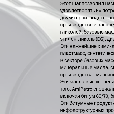
Этот шаг позволил нам
удовлетворять их потр
двумя производственн
производстве и распр
гликолей, базовые мас
этиленгликоль (EG), ди
Эти важнейшие химикат
пластмасс, синтетиче
В секторе базовых мас
минеральные масла, с
производства смазочн
Эти масла высоко ценя
того, AmiPetro специа
включая битум 60/70, 
Эти битумные продукты
инфраструктурных прое