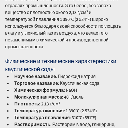
отраслях промышленности. Это белое, без запаха 
вещество с плотностью около 2,13 г/см³ и 
температурой плавления 1 390°C (2 534°F) широко 
используется благодаря своей способности поглощать 
влагу и углекислый газ из воздуха, что делает его 
незаменимым в химической и производственной 
промышленности.
Физические и технические характеристики 
каустической соды
Научное название
: Гидроксид натрия
Торговое название
: Каустическая сода
Химическая формула
: NaOH
Молекулярная масса
: 40 г/моль
Плотность
: 2,13 г/см³
Температура кипения
: 1 390°C (2 534°F)
Температура плавления
: 310°C (591°F)
Растворимость
: Растворим в воде, глицерине, 