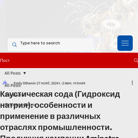
Пост
All Posts
Emily Othenin
27 нояб. 2024 г.
2 мин. чтения
All Posts
Каустическая сода (Гидроксид
Химикаты
натрия): особенности и
базового масла
применение в различных
отраслях промышленности.