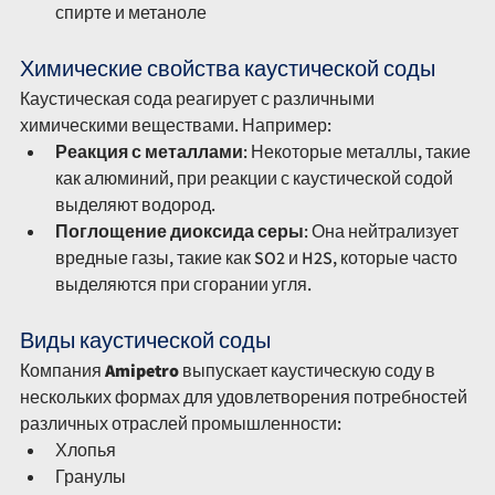
спирте и метаноле
Химические свойства каустической соды
Каустическая сода реагирует с различными 
химическими веществами. Например:
Реакция с металлами
: Некоторые металлы, такие 
как алюминий, при реакции с каустической содой 
выделяют водород.
Поглощение диоксида серы
: Она нейтрализует 
вредные газы, такие как SO2 и H2S, которые часто 
выделяются при сгорании угля.
Виды каустической соды
Компания 
Amipetro
 выпускает каустическую соду в 
нескольких формах для удовлетворения потребностей 
различных отраслей промышленности:
Хлопья
Гранулы