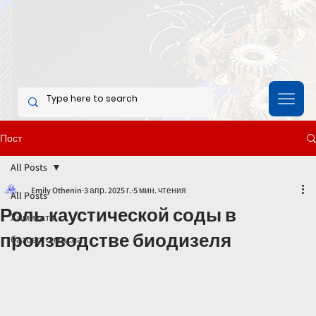
Пост
All Posts
Emily Othenin
3 апр. 2025 г.
5 мин. чтения
All Posts
Роль каустической соды в
Химикаты
производстве биодизеля
базового масла