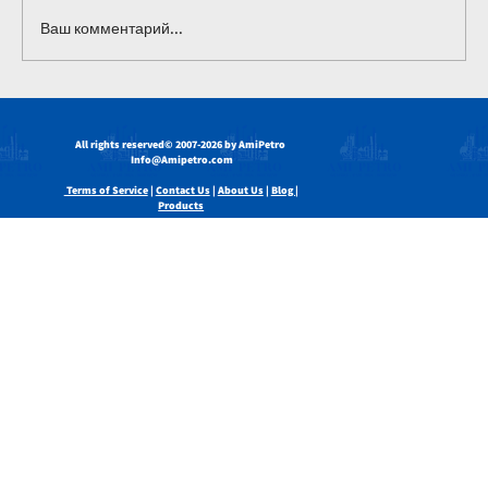
Ваш комментарий...
Как каустическая сода используется
в промышленных системах
All rights reserved
© 2007-2026 by AmiPetro
газоочистки
Info@Amipetro.com
Terms of Service
|
Contact Us
|
About Us
|
Blog |
Products