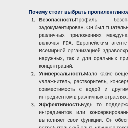
Почему стоит выбрать пропиленглико
Безопасность
Профиль безопа
задокументирован. Он был тщательн
различных приложениях междунар
включая FDA, Европейским агентс
Всемирной организацией здравоохр
наружных, так и для оральных пр
концентраций.
Универсальность
Мало какие веще
увлажнитель, растворитель, консерв
совместимость с водой и другим
ингредиентом в различных отраслях.
Эффективность
Будь то поддержа
ингредиентов или консервировани
выполняет свои функции. Он обесп
потребительский опыт, улучшая текст