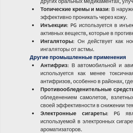
других оральных медикаментах, улу
Топические кремы и мази
: В наруж
эффективно проникать через кожу.
Инъекции
: PG используется в инъе
активных веществ, которые в против
Ингаляторы
: Он действует как но
ингаляторы от астмы.
Другие промышленные применения
Антифриз
: В автомобильной и ав
используется как менее токсична
антифризов, особенно в районах, гд
Противообледенительные средст
обледенением самолетов, взлетных
своей эффективности в снижении те
Электронные сигареты
: PG явл
используемой в электронных сигарет
ароматизаторов.