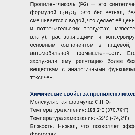
Пропиленгликоль (PG) — это синтетиче
формулой C₃H₈O₂. Это бесцветная, без
смешивается с водой, что делает её це
и потребительских продуктах. Извес
влагу), растворяющими и консервиру
основным компонентом в пищевой, к
автомобильной промышленности. Его
заслужили ему репутацию более без
веществам с аналогичными функциями,
токсичен.
Химические свойства пропиленгликол
Молекулярная формула: C₃H₈O₂
Температура кипения: 188,2°C (370,76°F)
Температура замерзания: -59°C (-74,2°F)
Вязкость: Низкая, что позволяет эфф
формулах.