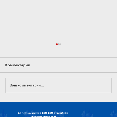
Комментарии
Ваш комментарий...
Базовые масла в немасляных
применениях: использование,
All rights reserved
© 2007-2026 by AmiPetro
преимущества и инновации
Info@Amipetro.com