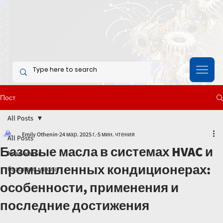
Пост
All Posts
Emily Othenin
24 мар. 2025 г.
5 мин. чтения
All Posts
Базовые масла в системах HVAC и
Химикаты
промышленных кондиционерах:
базового масла
особенности, применения и
последние достижения