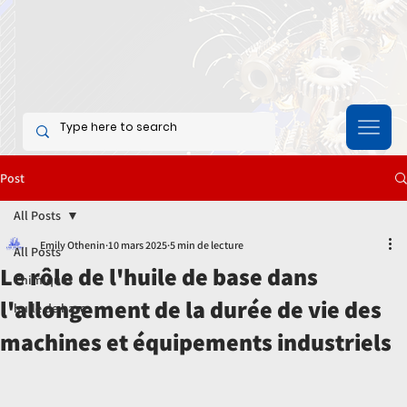
Post
All Posts
Emily Othenin
10 mars 2025
5 min de lecture
All Posts
Le rôle de l'huile de base dans
Chimiques
l'allongement de la durée de vie des
huile de base
machines et équipements industriels