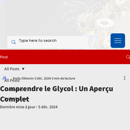
Post
All Posts
Emily Othenin
3 déc. 2024
3 min de lecture
All Posts
Comprendre le Glycol : Un Aperçu
Chimiques
Complet
huile de base
Dernière mise à jour :
5 déc. 2024