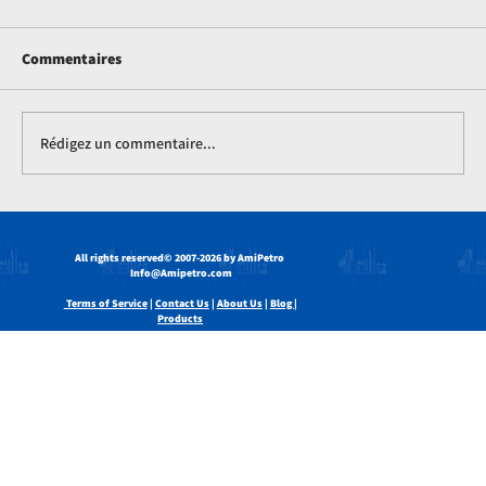
Commentaires
Rédigez un commentaire...
Stockage et stabilité des huiles de base :
risques cachés dans la chaîne
All rights reserved
© 2007-2026 by AmiPetro
d’approvisionnement et comment les
Info@Amipetro.com
maîtriser
Terms of Service
|
Contact Us
|
About Us
|
Blog |
Products