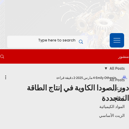
منشور
All Posts
Emily Othenin
4 مارس 2025
2 دقيقة قراءة
All Posts
دور الصودا الكاوية في إنتاج الطاقة
جلايكول
المتجددة
كيميائي
المواد الكيميائية
الزيت الأساسي