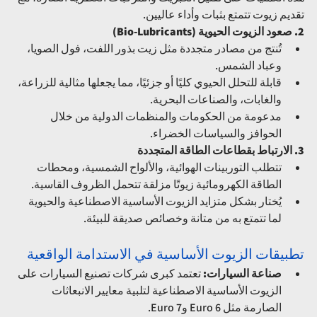
تقديم زيوت تتمتع بثبات وأداء عاليين.
2. صعود الزيوت الحيوية (Bio-Lubricants)
تُنتج من مصادر متجددة مثل زيت بذور اللفت، فول الصويا، 
وعباد الشمس.
قابلة للتحلل الحيوي كليًا أو جزئيًا، مما يجعلها مثالية للزراعة، 
والغابات، والصناعات البحرية.
مدعومة من الحكومات والمنظمات الدولية من خلال 
الحوافز والسياسات الخضراء.
3. الارتباط بقطاعات الطاقة المتجددة
تتطلب التوربينات الهوائية، والألواح الشمسية، ومحطات 
الطاقة الكهرومائية زيوتًا مزلقة تتحمل الظروف القاسية.
يُختار بشكل متزايد الزيوت الأساسية الاصطناعية والحيوية 
لما تتمتع به من متانة وخصائص صديقة للبيئة.
تطبيقات الزيوت الأساسية في الاستدامة الواقعية
صناعة السيارات:
 تعتمد كبرى شركات تصنيع السيارات على 
الزيوت الأساسية الاصطناعية لتلبية معايير الانبعاثات 
الصارمة مثل Euro 6 وEuro 7.