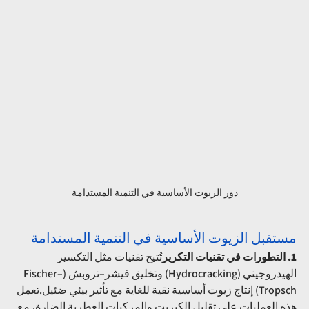
دور الزيوت الأساسية في التنمية المستدامة
مستقبل الزيوت الأساسية في التنمية المستدامة
1. التطورات في تقنيات التكرير
تُتيح تقنيات مثل التكسير 
الهيدروجيني (Hydrocracking) وتخليق فيشر–تروبش (Fischer–
Tropsch) إنتاج زيوت أساسية نقية للغاية مع تأثير بيئي ضئيل.تعمل 
هذه العمليات على تقليل الكبريت والمركبات العطرية الضارة، مع 