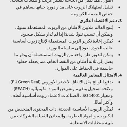
أطول، مما يقلل من الحاجة لتغيير الزيت والنفايات الناتجة.
تقليل استهلاك الزيوت على مدار دورة حياتها يساهم في 
خفض البصمة الكربونية.
3. دعم الاقتصاد الدائري
يُنتج العالم ملايين الأطنان من الزيوت المستعملة سنويًا، 
ويمكن أن تسبب تلوثًا شديدًا إذا لم تُدار بشكل صحيح.
يُمكن إعادة تكرير الزيوت المستعملة لإنتاج زيوت أساسية 
عالية الجودة تعود إلى سلسلة التوريد.
يمكن لتدوير طن واحد من الزيوت المستعملة أن يوفر ما 
يصل إلى ثلاثة أطنان من النفط الخام، مما يجعله خطوة 
حاسمة في الحفاظ على الموارد.
4. الامتثال للمعايير العالمية
تدفع اللوائح مثل الاتفاق الأخضر الأوروبي (EU Green Deal)، 
ولائحة تسجيل وتقييم وتفويض المواد الكيميائية (REACH)، 
ومعيار ISO 14001، الصناعات لاعتماد زيوت أساسية أنظف 
وأكثر أمانًا.
تُمكّن الزيوت الأساسية الحديثة، ذات المحتوى المنخفض من 
الكبريت، والمواد العطرية، والمعادن الثقيلة، الشركات من 
تلبية متطلبات الاستدامة.