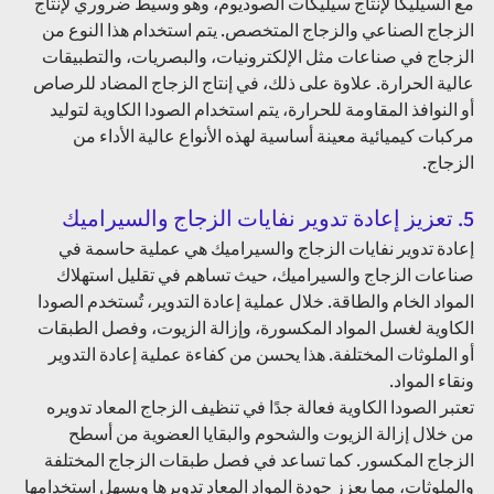
مع السيليكا لإنتاج سيليكات الصوديوم، وهو وسيط ضروري لإنتاج 
الزجاج الصناعي والزجاج المتخصص. يتم استخدام هذا النوع من 
الزجاج في صناعات مثل الإلكترونيات، والبصريات، والتطبيقات 
عالية الحرارة. علاوة على ذلك، في إنتاج الزجاج المضاد للرصاص 
أو النوافذ المقاومة للحرارة، يتم استخدام الصودا الكاوية لتوليد 
مركبات كيميائية معينة أساسية لهذه الأنواع عالية الأداء من 
الزجاج.
5. تعزيز إعادة تدوير نفايات الزجاج والسيراميك 
إعادة تدوير نفايات الزجاج والسيراميك هي عملية حاسمة في 
صناعات الزجاج والسيراميك، حيث تساهم في تقليل استهلاك 
المواد الخام والطاقة. خلال عملية إعادة التدوير، تُستخدم الصودا 
الكاوية لغسل المواد المكسورة، وإزالة الزيوت، وفصل الطبقات 
أو الملوثات المختلفة. هذا يحسن من كفاءة عملية إعادة التدوير 
ونقاء المواد.
تعتبر الصودا الكاوية فعالة جدًا في تنظيف الزجاج المعاد تدويره 
من خلال إزالة الزيوت والشحوم والبقايا العضوية من أسطح 
الزجاج المكسور. كما تساعد في فصل طبقات الزجاج المختلفة 
والملوثات، مما يعزز جودة المواد المعاد تدويرها ويسهل استخدامها 