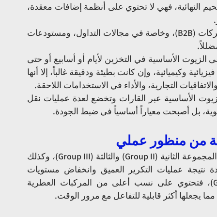
القيمة في صناعة النفط. وعلى عكس زيوت التشحيم النهائية، فهي لا تحتوي على أنظمة إضافات معقدة، 
ومع ذلك، في العمليات التجارية الواقعية بين الشركات (B2B)، وخاصة في مجالات التداول، ومستودعات 
للاً.
فبين بوابة المصفاة ومرحلة المزج النهائي، قد تبقى الزيوت الأساسية في التخزين لأيام أو أسابيع أو حتى 
أشهر. وخلال هذه الفترة، يمكن أن تحدث تغيرات فيزيائية وكيميائية، وإن كانت بطيئة ودقيقة غالباً، إلا أنها 
الاتفاقيات التجارية، والأداء في الاستخدامات اللاحقة.
في سلاسل التوريد العالمية اليوم، حيث تنتقل الزيوت الأساسية عبر القارات وتخضع لعدة عمليات نقل 
نوية، بل أصبحت معياراً أساسياً في ضبط الجودة.
من الناحية الكيميائية، تتمتع الزيوت الأساسية من المجموعة الثانية (Group II) والثالثة (Group III)، وكذلك 
الزيوت الاصطناعية، باستقرار عالٍ تجاه الأكسدة نتيجة عمليات التكرير العميق وانخفاض مستويات 
الشوائب. أما زيوت المجموعة الأولى (Group I)، فتحتوي على نسب أعلى من المركبات العطرية 
ما يجعلها أكثر قابلية للتفاعل مع مرور الوقت.