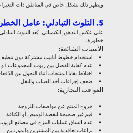
ويظهر ذلك بشكل خاص في المناطق ذات التغيرات الم
5. التلوث التبادلي: عامل الخطر التجاري
خطورة.
الأسباب الشائعة:
استخدام خطوط أنابيب مشتركة دون تنظيف 
عدم كفاية الفصل بين زيوت المجموعات I و II و III في الخزانات
اختلاط بقايا المنتجات أثناء التحول بين الدُفع
ضعف إجراءات أخذ العينات والنقل
العواقب التجارية:
خروج المنتج عن مواصفات اللزوجة
قيم غير صحيحة لنقطة الوميض أو الكثافة
عدم اتساق عمليات المزج في مصانع الزيوت
نزاعات تعاقدية بين المشترين والموردين