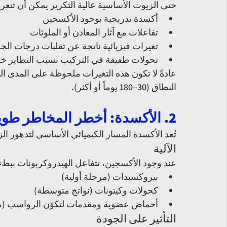
حتى الزيوت الأساسية عالية التكرير يمكن أن تتع
أكسدة تدريجية بوجود الأكسجين
تفاعلات مع آثار المعادن أو الملوثات
تغيرات فيزيائية ناتجة عن تقلبات درجات الح
تحولات طفيفة في التركيب بسبب التطاير خلا
النطاق (30–180 يوماً أو أكثر).
2. الأكسدة: أخطر المخاطر طويلة الأمد
تُعد الأكسدة المسار الكيميائي الأساسي لتدهور الز
الآلية
عند وجود الأكسجين، تتفاعل الهيدروكربونات ببطء
بيروكسيدات (مرحلة أولية)
كحولات وكيتونات (نواتج متوسطة)
أحماض عضوية ومقدمات لتكوّن الرواسب (م
التأثير على الجودة