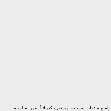
تُعتبر الزيوت الأساسية (Base Oils) على نطاق واسع منتجات وسيطة مستقرة كيميائياً ضمن سلسلة 